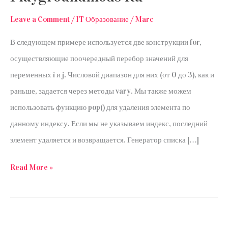
Leave a Comment
/
IT Образование
/
Marc
В следующем примере используется две конструкции for,
осуществляющие поочередный перебор значений для
переменных i и j. Числовой диапазон для них (от 0 до 3), как и
раньше, задается через методы vary. Мы также можем
использовать функцию pop() для удаления элемента по
данному индексу. Если мы не указываем индекс, последний
элемент удаляется и возвращается. Генератор списка […]
Генератор
Read More »
Массива
В
Python