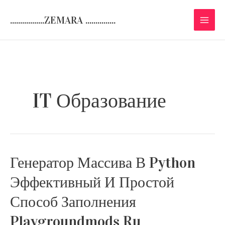
Skip
.................ZEMARA ...............
to
content
IT Образование
Генератор Массива В Python
Эффективный И Простой
Способ Заполнения
Playgroundmods Ru