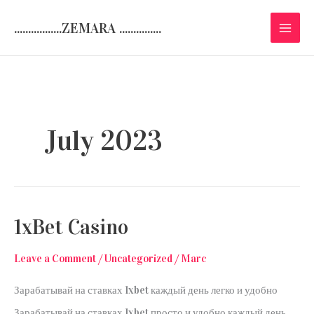
Skip
.................ZEMARA ...............
to
content
July 2023
1xBet Casino
Leave a Comment
/
Uncategorized
/
Marc
Зарабатывай на ставках 1xbet каждый день легко и удобно
Зарабатывай на ставках 1xbet просто и удобно каждый день